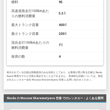
燃料
95
高速道路走行100kmあた
5.5 l
りの燃料消費量
最大トランク容量
400 l
最小トランク容量
200 l
混合走行100kmあたりの
7 l
燃料消費量
座席の数
4
表示されている仕様は情報提供のみを目的としており、お客様が受け取る正確な Skoda
Rapid 車両モデルと仕様を保証することはできません。 具体的な詳細については、指定
されたレンタカー会社 Moscow Sheremetyevo 空港 にお問い合わせください。
Skoda の Moscow Sheremetyevo 空港 でのレンタカー - よくある質問