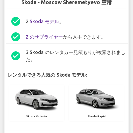
Skoda - Moscow Sheremetyevo 空港
check_circle
2
Skoda モデル
。
check_circle
2 のサプライヤー
から入手できます。
3 Skoda のレンタカー見積もりが検索されまし
check_circle
た。
レンタルできる人気の Skoda モデル:
Skoda Octavia
Skoda Rapid