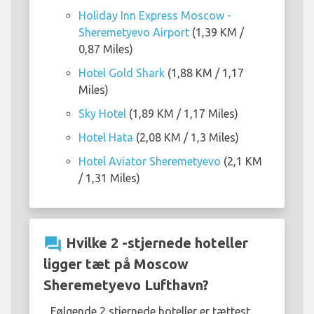
Holiday Inn Express Moscow -
Sheremetyevo Airport
(1,39 KM /
0,87 Miles)
Hotel Gold Shark
(1,88 KM / 1,17
Miles)
Sky Hotel
(1,89 KM / 1,17 Miles)
Hotel Hata
(2,08 KM / 1,3 Miles)
Hotel Aviator Sheremetyevo
(2,1 KM
/ 1,31 Miles)
question_answer
Hvilke 2 -stjernede hoteller
ligger tæt på Moscow
Sheremetyevo Lufthavn?
Følgende 2 stjernede hoteller er tættest