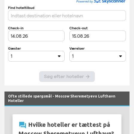
Ofte stillede spørgsmål - Moscow Sheremetyevo Lufthavn
Hoteller
question_answer
Hvilke hoteller er tættest på
Moscow Sheremetyevo Lufthavn?