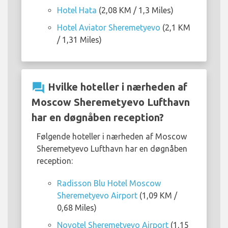
Hotel Hata
(2,08 KM / 1,3 Miles)
Hotel Aviator Sheremetyevo
(2,1 KM
/ 1,31 Miles)
question_answer
Hvilke hoteller i nærheden af
Moscow Sheremetyevo Lufthavn
har en døgnåben reception?
Følgende hoteller i nærheden af Moscow
Sheremetyevo Lufthavn har en døgnåben
reception:
Radisson Blu Hotel Moscow
Sheremetyevo Airport
(1,09 KM /
0,68 Miles)
Novotel Sheremetyevo Airport
(1,15