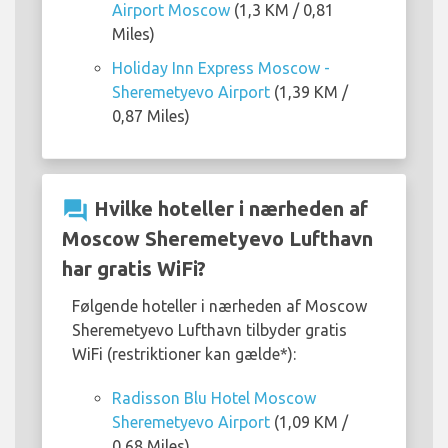
Airport Moscow
(1,3 KM / 0,81
Miles)
Holiday Inn Express Moscow -
Sheremetyevo Airport
(1,39 KM /
0,87 Miles)
question_answer
Hvilke hoteller i nærheden af
Moscow Sheremetyevo Lufthavn
har gratis WiFi?
Følgende hoteller i nærheden af Moscow
Sheremetyevo Lufthavn tilbyder gratis
WiFi (restriktioner kan gælde*):
Radisson Blu Hotel Moscow
Sheremetyevo Airport
(1,09 KM /
0,68 Miles)