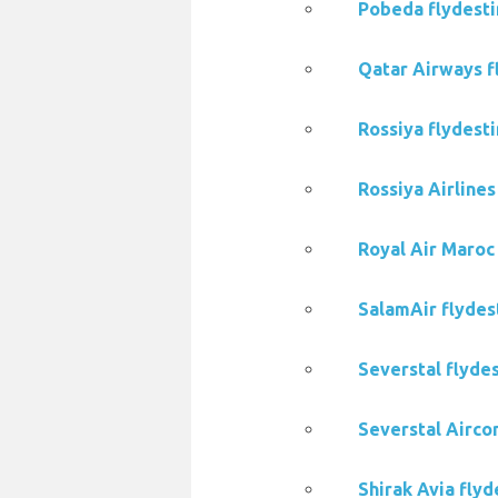
Pobeda flydesti
Qatar Airways f
Rossiya flydest
Rossiya Airline
Royal Air Maroc
SalamAir flydes
Severstal flyde
Severstal Airco
Shirak Avia fly