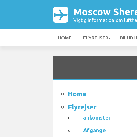
Moscow Sher
Vigtig information om luftha
HOME
FLYREJSER
BILUDL
Home
Flyrejser
ankomster
Afgange