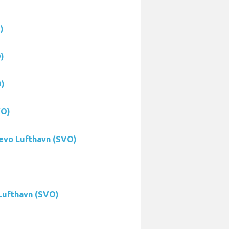
)
)
O)
VO)
yevo Lufthavn (SVO)
 Lufthavn (SVO)