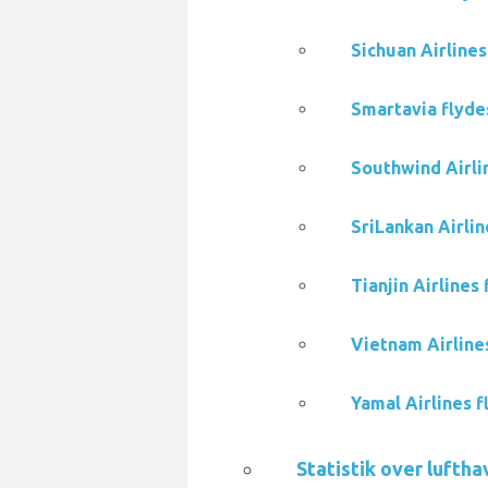
Sichuan Airline
Smartavia flyde
Southwind Airli
SriLankan Airli
Tianjin Airline
Vietnam Airline
Yamal Airlines 
Statistik over lufth