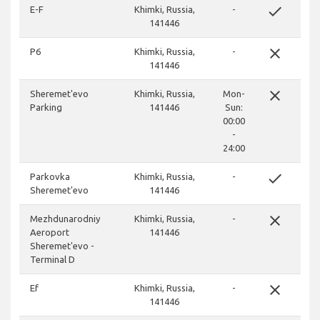
done
E-F
Khimki, Russia,
-
141446
close
P6
Khimki, Russia,
-
141446
close
Sheremet'evo
Khimki, Russia,
Mon-
Parking
141446
Sun:
00:00
-
24:00
done
Parkovka
Khimki, Russia,
-
Sheremet'evo
141446
close
Mezhdunarodniy
Khimki, Russia,
-
Aeroport
141446
Sheremet'evo -
Terminal D
close
Ef
Khimki, Russia,
-
141446