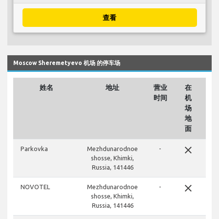
查看
Moscow Sheremetyevo 机场 的停车场
姓名
地址
营业
在
时间
机
场
地
面
close
Parkovka
Mezhdunarodnoe
-
shosse, Khimki,
Russia, 141446
close
NOVOTEL
Mezhdunarodnoe
-
shosse, Khimki,
Russia, 141446