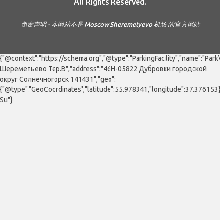
All Rights Reserved.
免责声明 - 本网站不是 Moscow Sheremetyevo 机场 的官方网站
{"@context":"https://schema.org","@type":"ParkingFacility","name":"Par
Шереметьево Тер.В","address":"46Н-05822 Дубровки городской
округ Солнечногорск 141431","geo":
{"@type":"GeoCoordinates","latitude":55.978341,"longitude":37.376153
Su"}