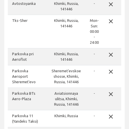
close
Avtostoyanka
Khimki, Russia,
-
141446
close
Tks-Sher
Khimki, Russia,
Mon-
141446
Sun:
00:00
-
24:00
close
Parkovka pri
Khimki, Russia,
-
Aeroflot
141446
close
Parkovka
Sheremet'evskoe
-
Aeroport
shosse, Khimki,
Sheremet'evo
Russia, 141446
close
Parkovka BTs
Aviatsionnaya
-
Aero-Plaza
ulitsa, Khimki,
Russia, 141446
close
Parkovka 11
Khimki, Russia
-
(Yandeks Taksi)