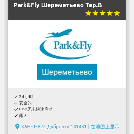
Park&Fly Шереметьево Тер.В
star
star
star
star
star
24 小时
check
安全的
check
电池无电快速启动
check
露天
check
place
46Н-05822 Дубровки 141431 |
在地图上显示