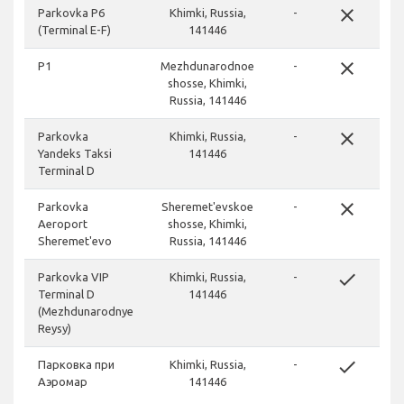
close
Parkovka P6
Khimki, Russia,
-
(Terminal E-F)
141446
close
P1
Mezhdunarodnoe
-
shosse, Khimki,
Russia, 141446
close
Parkovka
Khimki, Russia,
-
Yandeks Taksi
141446
Terminal D
close
Parkovka
Sheremet'evskoe
-
Aeroport
shosse, Khimki,
Sheremet'evo
Russia, 141446
done
Parkovka VIP
Khimki, Russia,
-
Terminal D
141446
(Mezhdunarodnye
Reysy)
done
Парковка при
Khimki, Russia,
-
Аэромар
141446