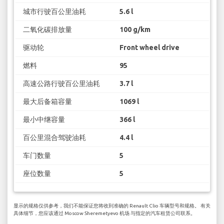
城市行驶百公里油耗
5.6 l
二氧化碳排放量
100 g/km
驱动轮
Front wheel drive
燃料
95
高速公路行驶百公里油耗
3.7 l
最大后备箱容量
1069 l
最小中继容量
366 l
百公里混合驾驶油耗
4.4 l
车门数量
5
座位数量
5
显示的规格仅供参考，我们不能保证您将收到准确的 Renault Clio 车辆型号和规格。 有关
具体细节，您应该通过 Moscow Sheremetyevo 机场 与指定的汽车租赁公司联系。